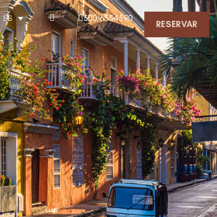
300 6534590
ES
RESERVAR