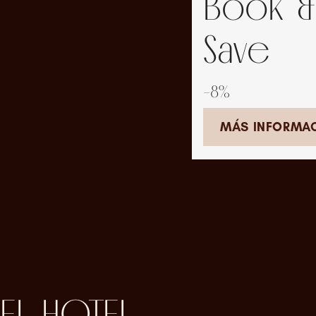
Book &
Save
-8%
MÁS INFORMA
EL HOTEL