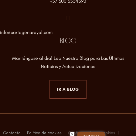
+57 300 6534590
info@cartagenaroyal.com
BLOG
Manténgase al día! Lea Nuestro Blog para Las Últimas
Noticias y Actualizaciones
IR A BLOG
Contacto
Política de cookies
Configuración de cookies
×